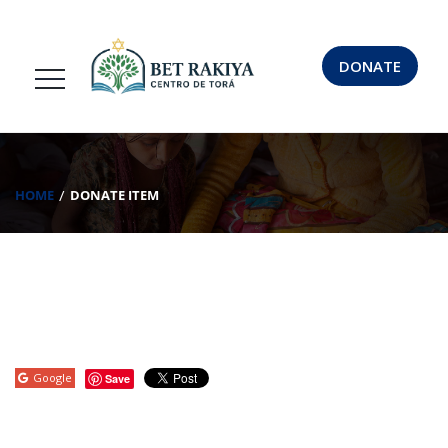
DONATE
HOME
DONATE ITEM
Google
Save