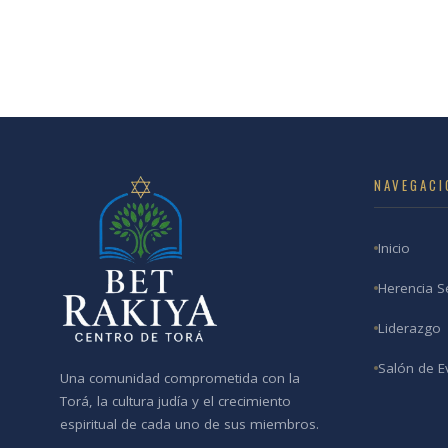
NAVEGACI
Inicio
Herencia S
Liderazgo
Salón de E
Una comunidad comprometida con la
Torá, la cultura judía y el crecimiento
espiritual de cada uno de sus miembros.