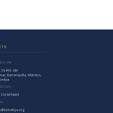
CTO
RECCIÓN
. 59 #91-180
mar, Barranquilla, Atlántico,
lombia
LÉFONO
 310 6974455
AIL
o@betrakiya.org