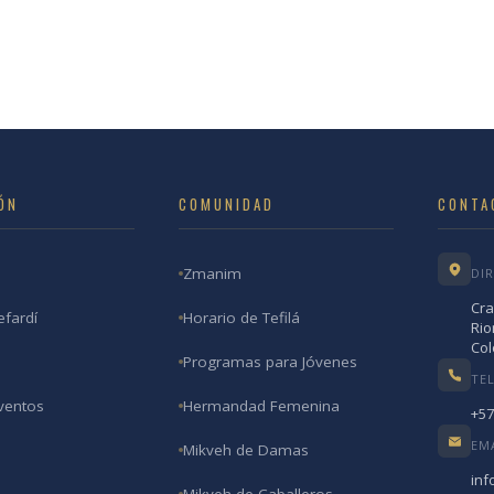
ÓN
COMUNIDAD
CONTA
Zmanim
DI
Cra
efardí
Horario de Tefilá
Rio
Co
Programas para Jóvenes
TE
ventos
Hermandad Femenina
+57
EM
Mikveh de Damas
inf